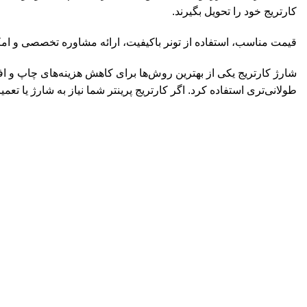
کارتریج خود را تحویل بگیرند.
قیمت مناسب، استفاده از تونر باکیفیت، ارائه مشاوره تخصصی و امک
شارژ کارتریج یکی از بهترین روش‌ها برای کاهش هزینه‌های چاپ و ا
طولانی‌تری استفاده کرد. اگر کارتریج پرینتر شما نیاز به شارژ یا تعمی
فروشگاه پیام تحریر
شبکه های اجتما
مشاوره و راهنمایی:
09386979280
Payam_tahrir
Payam_tahrir
Payam_tahrir1