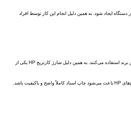
تگاه ایجاد شود. به همین دلیل انجام این کار توسط افراد
پرینترهای HP از محبوب‌ترین و پرکاربردترین دستگاه‌های چاپ در بازار هستند. بسیاری از شرکت‌ها و کاربران خانگی از مدل‌های مختلف این برند استفاده می‌کنند. به همین دلیل شارژ کارتریج HP یکی از
در خدمات شارژ کارتریج اچ پی، تمامی مراحل با دقت بالا انجام می‌شود تا کیفیت چاپ دستگاه حفظ شود. استفاده از تونر مخصوص کارتریج‌های HP باعث می‌شود چاپ اسناد کاملاً واضح و باکیفیت باشد.