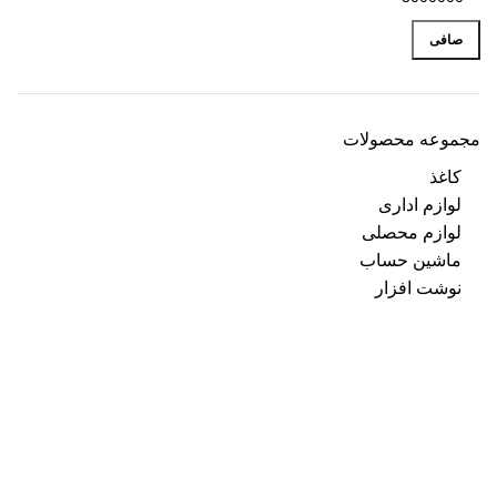
صافی
مجموعه محصولات
کاغذ
لوازم اداری
لوازم محصلی
ماشین حساب
نوشت افزار
فروشگاه پیام تحریر
مشاوره و راهنمایی:
09386979280
شبکه های اجتماعی
Payam_tahrir