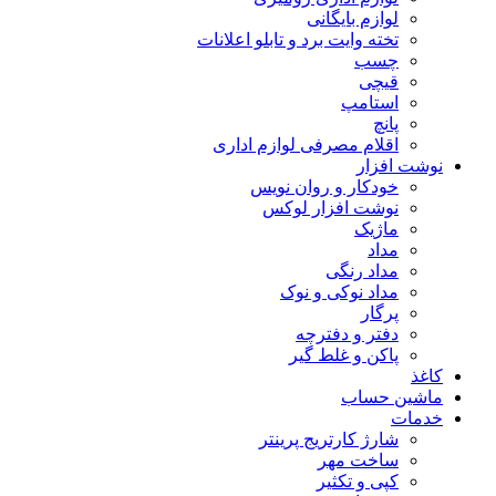
لوازم بایگانی
تخته وایت برد و تابلو اعلانات
چسب
قیچی
استامپ
پانچ
اقلام مصرفی لوازم اداری
نوشت افزار
خودکار و روان نویس
نوشت افزار لوکس
ماژیک
مداد
مداد رنگی
مداد نوکی و نوک
پرگار
دفتر و دفترچه
پاکن و غلط گیر
کاغذ
ماشین حساب
خدمات
شارژ کارتریج پرینتر
ساخت مهر
کپی و تکثیر