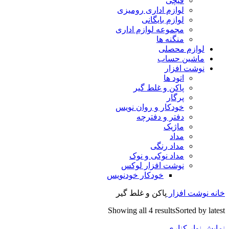
قیچی
لوازم اداری رومیزی
لوازم بایگانی
مجموعه لوازم اداری
منگنه ها
لوازم محصلی
ماشین حساب
نوشت افزار
اتود ها
پاکن و غلط گیر
پرگار
خودکار و روان نویس
دفتر و دفترچه
ماژیک
مداد
مداد رنگی
مداد نوکی و نوک
نوشت افزار لوکس
خودکار خودنویس
خانه
نوشت افزار
پاکن و غلط گیر
Showing all 4 results
Sorted by latest
نمایش نوار کناری