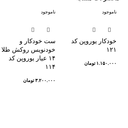
ناموجود
ناموجود
خودکار یوروپن کد
ست خودکار و
۱۲۱
خودنویس روکش طلا
۱۴ عیار یوروپن کد
۱.۱۵۰.۰۰۰
تومان
۱۱۴
۳.۲۰۰.۰۰۰
تومان
فروشگاه پیام تحریر
شبکه های اجتما
مشاوره و راهنمایی:
09386979280
Payam_tahrir