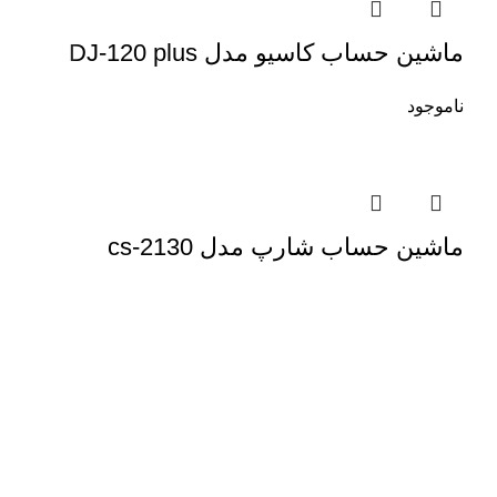
ماشین حساب کاسیو مدل DJ-120 plus
ناموجود
ماشین حساب شارپ مدل cs-2130
فروشگاه پیام تحریر
مشاوره و راهنمایی:
09386979280
شبکه های اجتماعی