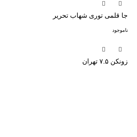
جا قلمی توری شهاب تحریر
ناموجود
زونکن ۷.۵ تهران
فروشگاه پیام تحریر
شبکه های اجتما
مشاوره و راهنمایی:
09386979280
Payam_tahrir
Payam_tahrir
Payam_tahrir1